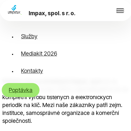
Impax, spol. s r. o.
Služby
Vítejte
Mediakit 2026
Kontakty
Vítáme vás na stránkách Impax, spol. s r. o.
Jsme na trhu od roku 2004 a specializujeme se na
Poptávka
kompletní výrobu tištěných a elektronických
periodik na klíč. Mezi naše zákazníky patří zejm.
instituce, samosprávné organizace a komerční
společnosti.