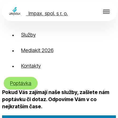
Impax, spol. s r. o.
Služby
Mediakit 2026
Poptávka
Kontakty
Poptávka
Pokud Vás zajímají naše služby, zašlete nám
poptávku či dotaz. Odpovíme Vám v co
nejkratším čase.